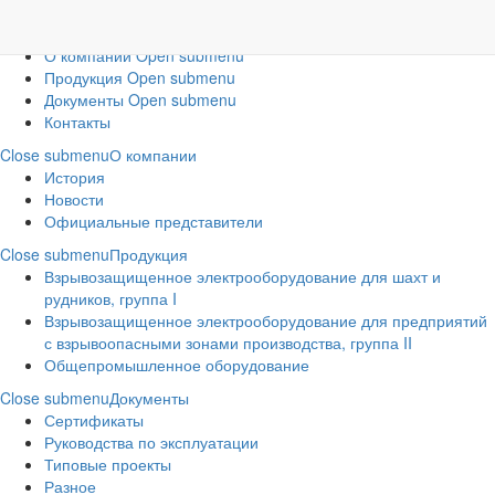
Меню
Главная
О компании
Open submenu
Продукция
Open submenu
Документы
Open submenu
Контакты
Close submenu
О компании
История
Новости
Официальные представители
Close submenu
Продукция
Взрывозащищенное электрооборудование для шахт и
рудников, группа I
Взрывозащищенное электрооборудование для предприятий
с взрывоопасными зонами производства, группа II
Общепромышленное оборудование
Close submenu
Документы
Сертификаты
Руководства по эксплуатации
Типовые проекты
Разное