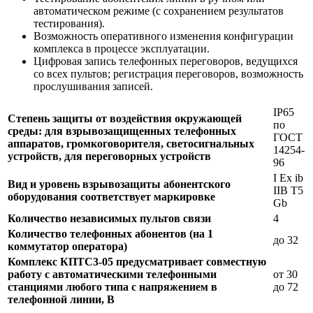
автоматическом режиме (с сохранением результатов
тестирования).
Возможность оперативного изменения конфигурации
комплекса в процессе эксплуатации.
Цифровая запись телефонных переговоров, ведущихся
со всех пультов; регистрация переговоров, возможность
прослушивания записей.
IP65
Степень защиты от воздействия окружающей
по
среды: для взрывозащищенных телефонных
ГОСТ
аппаратов, громкоговорителя, светосигнальных
14254-
устройств, для переговорных устройств
96
I Ех ib
Вид и уровень взрывозащиты абонентского
IIB T5
оборудования соответствует маркировке
Gb
Количество независимых пультов связи
4
Количество телефонных абонентов (на 1
до 32
коммутатор оператора)
Комплекс КПТС3-05 предусматривает совместную
работу с автоматическими телефонными
от 30
станциями любого типа с напряжением в
до 72
телефонной линии, В