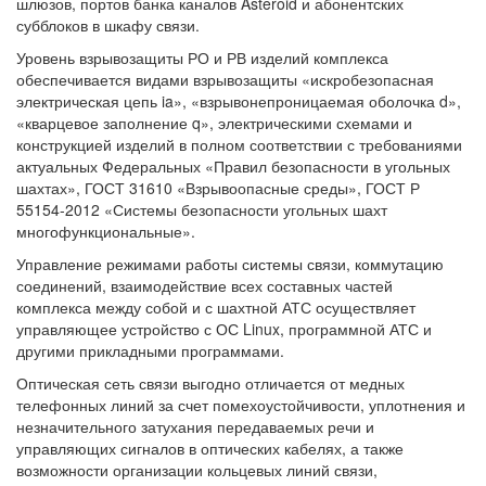
шлюзов, портов банка каналов Asteroid и абонентских
субблоков в шкафу связи.
Уровень взрывозащиты РО и РВ изделий комплекса
обеспечивается видами взрывозащиты «искробезопасная
электрическая цепь ia», «взрывонепроницаемая оболочка d»,
«кварцевое заполнение q», электрическими схемами и
конструкцией изделий в полном соответствии с требованиями
актуальных Федеральных «Правил безопасности в угольных
шахтах», ГОСТ 31610 «Взрывоопасные среды», ГОСТ Р
55154-2012 «Системы безопасности угольных шахт
многофункциональные».
Управление режимами работы системы связи, коммутацию
соединений, взаимодействие всех составных частей
комплекса между собой и с шахтной АТС осуществляет
управляющее устройство с ОС Linux, программной АТС и
другими прикладными программами.
Оптическая сеть связи выгодно отличается от медных
телефонных линий за счет помехоустойчивости, уплотнения и
незначительного затухания передаваемых речи и
управляющих сигналов в оптических кабелях, а также
возможности организации кольцевых линий связи,