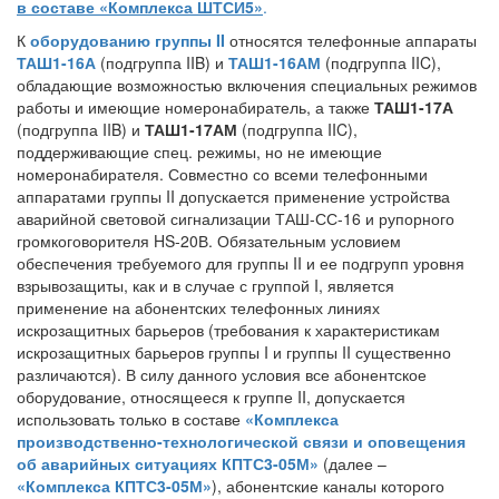
в составе «Комплекса ШТСИ5»
.
К
оборудованию группы II
относятся телефонные аппараты
ТАШ1-16А
(подгруппа IIB) и
ТАШ1-16АМ
(подгруппа IIC),
обладающие возможностью включения специальных режимов
работы и имеющие номеронабиратель, а также
ТАШ1-17А
(подгруппа IIB) и
ТАШ1-17АМ
(подгруппа IIC),
поддерживающие спец. режимы, но не имеющие
номеронабирателя. Совместно со всеми телефонными
аппаратами группы II допускается применение устройства
аварийной световой сигнализации ТАШ-СС-16 и рупорного
громкоговорителя HS-20В. Обязательным условием
обеспечения требуемого для группы II и ее подгрупп уровня
взрывозащиты, как и в случае с группой I, является
применение на абонентских телефонных линиях
искрозащитных барьеров (требования к характеристикам
искрозащитных барьеров группы I и группы II существенно
различаются). В силу данного условия все абонентское
оборудование, относящееся к группе II, допускается
использовать только в составе
«Комплекса
производственно-технологической связи и оповещения
об аварийных ситуациях КПТС3-05М»
(далее –
«Комплекса КПТС3-05М»
), абонентские каналы которого