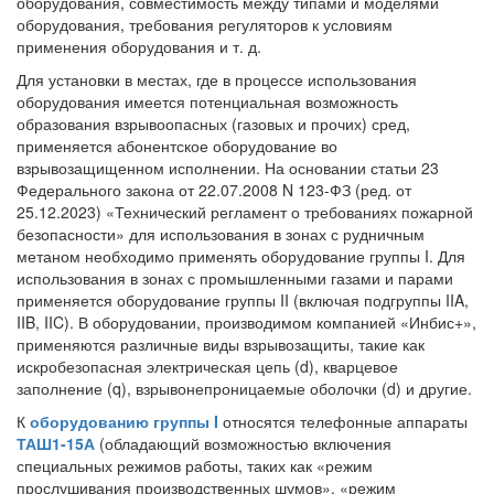
оборудования, совместимость между типами и моделями
оборудования, требования регуляторов к условиям
применения оборудования и т. д.
Для установки в местах, где в процессе использования
оборудования имеется потенциальная возможность
образования взрывоопасных (газовых и прочих) сред,
применяется абонентское оборудование во
взрывозащищенном исполнении. На основании статьи 23
Федерального закона от 22.07.2008 N 123-ФЗ (ред. от
25.12.2023) «Технический регламент о требованиях пожарной
безопасности» для использования в зонах с рудничным
метаном необходимо применять оборудование группы I. Для
использования в зонах с промышленными газами и парами
применяется оборудование группы II (включая подгруппы IIA,
IIB, IIC). В оборудовании, производимом компанией «Инбис+»,
применяются различные виды взрывозащиты, такие как
искробезопасная электрическая цепь (d), кварцевое
заполнение (q), взрывонепроницаемые оболочки (d) и другие.
К
оборудованию группы I
относятся телефонные аппараты
ТАШ1-15А
(обладающий возможностью включения
специальных режимов работы, таких как «режим
прослушивания производственных шумов», «режим