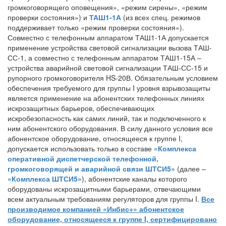
громкоговорящего оповещения», «режим сирены», «режим
проверки состояния») и
ТАШ1-1А
(из всех спец. режимов
поддерживает только «режим проверки состояния»).
Совместно с телефонным аппаратом ТАШ1-1А допускается
применение устройства световой сигнализации вызова ТАШ-
СС-1, а совместно с телефонным аппаратом ТАШ1-15А –
устройства аварийной световой сигнализации ТАШ-СС-15 и
рупорного громкоговорителя HS-20В. Обязательным условием
обеспечения требуемого для группы I уровня взрывозащиты
является применение на абонентских телефонных линиях
искрозащитных барьеров, обеспечивающих
искробезопасность как самих линий, так и подключенного к
ним абонентского оборудования. В силу данного условия все
абонентское оборудование, относящееся к группе I,
допускается использовать только в составе
«Комплекса
оперативной диспетчерской телефонной,
громкоговорящей и аварийной связи ШТСИ5»
(далее –
«Комплекса ШТСИ5»
), абонентские каналы которого
оборудованы искрозащитными барьерами, отвечающими
всем актуальным требованиям регуляторов для группы I.
Все
производимое компанией «Инбис+» абонентское
оборудование, относящееся к группе I, сертифицировано