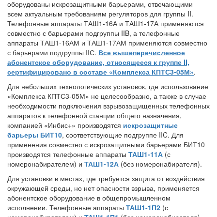
оборудованы искрозащитными барьерами, отвечающими
всем актуальным требованиям регуляторов для группы II.
Телефонные аппараты ТАШ1-16А и ТАШ1-17А применяются
совместно с барьерами подгруппы IIB, а телефонные
аппараты ТАШ1-16АМ и ТАШ1-17АМ применяются совместно
с барьерами подгруппы IIС.
Все вышеперечисленное
абонентское оборудование, относящееся к группе II,
сертифицировано в составе «Комплекса КПТС3-05М»
.
Для небольших технологических установок, где использование
«Комплекса КПТС3-05М» не целесообразно, а также в случае
необходимости подключения взрывозащищенных телефонных
аппаратов к телефонной станции общего назначения,
компанией «Инбис+» производятся
искрозащитные
барьеры БИТ10
, соответствующие подгруппе IIC. Для
применения совместно с искрозащитными барьерами БИТ10
производятся телефонные аппараты
ТАШ1-11А
(с
номеронабирателем) и
ТАШ1-12А
(без номеронабирателя).
Для установки в местах, где требуется защита от воздействия
окружающей среды, но нет опасности взрыва, применяется
абонентское оборудование в общепромышленном
исполнении. Телефонные аппараты
ТАШ1-1П2
(с