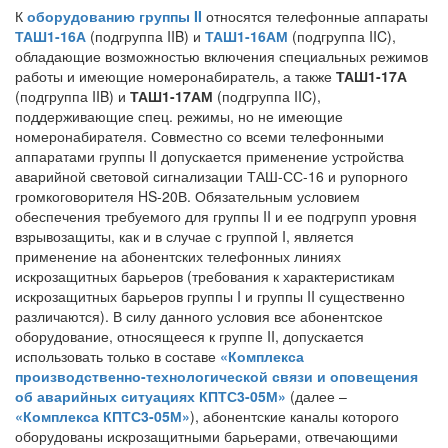
К
оборудованию группы II
относятся телефонные аппараты
ТАШ1-16А
(подгруппа IIB) и
ТАШ1-16АМ
(подгруппа IIC),
обладающие возможностью включения специальных режимов
работы и имеющие номеронабиратель, а также
ТАШ1-17А
(подгруппа IIB) и
ТАШ1-17АМ
(подгруппа IIC),
поддерживающие спец. режимы, но не имеющие
номеронабирателя. Совместно со всеми телефонными
аппаратами группы II допускается применение устройства
аварийной световой сигнализации ТАШ-СС-16 и рупорного
громкоговорителя HS-20В. Обязательным условием
обеспечения требуемого для группы II и ее подгрупп уровня
взрывозащиты, как и в случае с группой I, является
применение на абонентских телефонных линиях
искрозащитных барьеров (требования к характеристикам
искрозащитных барьеров группы I и группы II существенно
различаются). В силу данного условия все абонентское
оборудование, относящееся к группе II, допускается
использовать только в составе
«Комплекса
производственно-технологической связи и оповещения
об аварийных ситуациях КПТС3-05М»
(далее –
«Комплекса КПТС3-05М»
), абонентские каналы которого
оборудованы искрозащитными барьерами, отвечающими