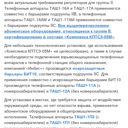
всем актуальным требованиям регуляторов для группы II.
Телефонные аппараты ТАШ1-16А и ТАШ1-17А применяются
совместно с барьерами подгруппы IIB, а телефонные
аппараты ТАШ1-16АМ и ТАШ1-17АМ применяются совместно
с барьерами подгруппы IIС.
Все вышеперечисленное
абонентское оборудование, относящееся к группе II,
сертифицировано в составе «Комплекса КПТС3-05М»
.
Для небольших технологических установок, где использование
«Комплекса КПТС3-05М» не целесообразно, а также в случае
необходимости подключения взрывозащищенных телефонных
аппаратов к телефонной станции общего назначения,
компанией «Инбис+» производятся
искрозащитные
барьеры БИТ10
, соответствующие подгруппе IIC. Для
применения совместно с искрозащитными барьерами БИТ10
производятся телефонные аппараты
ТАШ1-11А
(с
номеронабирателем) и
ТАШ1-12А
(без номеронабирателя).
Для установки в местах, где требуется защита от воздействия
окружающей среды, но нет опасности взрыва, применяется
абонентское оборудование в общепромышленном
исполнении. Телефонные аппараты
ТАШ1-1П2
(с
номеронабирателем) и
ТАШ1-1П1
(без номеронабирателя)