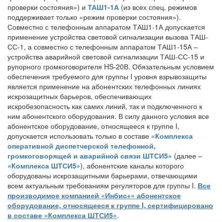
проверки состояния») и
ТАШ1-1А
(из всех спец. режимов
поддерживает только «режим проверки состояния»).
Совместно с телефонным аппаратом ТАШ1-1А допускается
применение устройства световой сигнализации вызова ТАШ-
СС-1, а совместно с телефонным аппаратом ТАШ1-15А –
устройства аварийной световой сигнализации ТАШ-СС-15 и
рупорного громкоговорителя HS-20В. Обязательным условием
обеспечения требуемого для группы I уровня взрывозащиты
является применение на абонентских телефонных линиях
искрозащитных барьеров, обеспечивающих
искробезопасность как самих линий, так и подключенного к
ним абонентского оборудования. В силу данного условия все
абонентское оборудование, относящееся к группе I,
допускается использовать только в составе
«Комплекса
оперативной диспетчерской телефонной,
громкоговорящей и аварийной связи ШТСИ5»
(далее –
«Комплекса ШТСИ5»
), абонентские каналы которого
оборудованы искрозащитными барьерами, отвечающими
всем актуальным требованиям регуляторов для группы I.
Все
производимое компанией «Инбис+» абонентское
оборудование, относящееся к группе I, сертифицировано
в составе «Комплекса ШТСИ5»
.