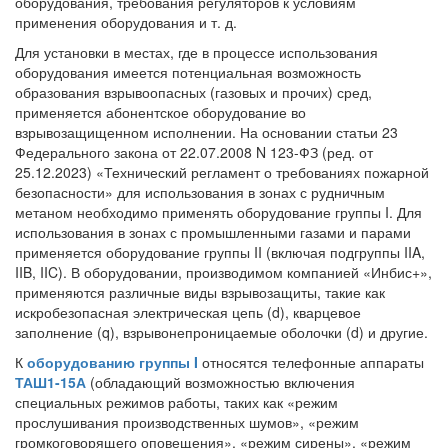
оборудования, требования регуляторов к условиям
применения оборудования и т. д.
Для установки в местах, где в процессе использования
оборудования имеется потенциальная возможность
образования взрывоопасных (газовых и прочих) сред,
применяется абонентское оборудование во
взрывозащищенном исполнении. На основании статьи 23
Федерального закона от 22.07.2008 N 123-ФЗ (ред. от
25.12.2023) «Технический регламент о требованиях пожарной
безопасности» для использования в зонах с рудничным
метаном необходимо применять оборудование группы I. Для
использования в зонах с промышленными газами и парами
применяется оборудование группы II (включая подгруппы IIA,
IIB, IIC). В оборудовании, производимом компанией «Инбис+»,
применяются различные виды взрывозащиты, такие как
искробезопасная электрическая цепь (d), кварцевое
заполнение (q), взрывонепроницаемые оболочки (d) и другие.
К
оборудованию группы I
относятся телефонные аппараты
ТАШ1-15А
(обладающий возможностью включения
специальных режимов работы, таких как «режим
прослушивания производственных шумов», «режим
громкоговорящего оповещения», «режим сирены», «режим